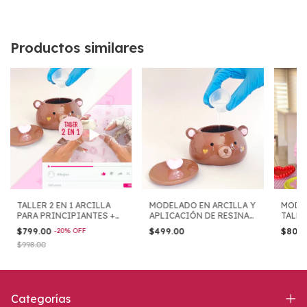
Productos similares
TALLER 2 EN 1 ARCILLA
MODELADO EN ARCILLA Y
MODEL
PARA PRINCIPIANTES +
APLICACIÓN DE RESINA
TALL
APLICACIÓN DE RESINA
TALLER
EN LÍ
$799.00
-
20
%
OFF
$499.00
$800
$998.00
Categorías