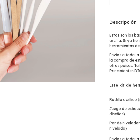
Descripción
Estos son los b
arcilla. Si ya ti
herramientas de 
Envíos a toda la
la compra de est
otros países. Tal
Principiantes
DI
Este kit de he
Rodillo acrílico 
Juego de estique
diseños)
Par de nivelador
nivelada)
Envíos a toda la