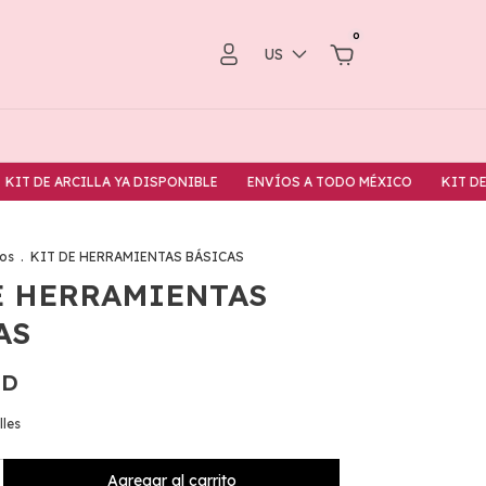
0
US
 DE ARCILLA YA DISPONIBLE
ENVÍOS A TODO MÉXICO
KIT DE ARC
os
.
KIT DE HERRAMIENTAS BÁSICAS
E HERRAMIENTAS
AS
SD
lles