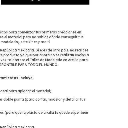
ásicos para comenzar tus primeras creaciones en
enes el material pero no sabías dónde conseguir tus
modelado, ¡este kit es para ti!
 República Mexicana. Si eres de otro país, no realices
e producto ya que por ahora no se realizan envíos a
 vez te interese el
Taller de Modelado en Arcilla para
SPONIBLE PARA TODO EL MUNDO.
rramientas incluye
:
(ideal para aplanar el material)
s doble punta (para cortar, modelar y detallar tus
es (para que tu plasta de arcilla te quede súper bien
 República Mexicana.