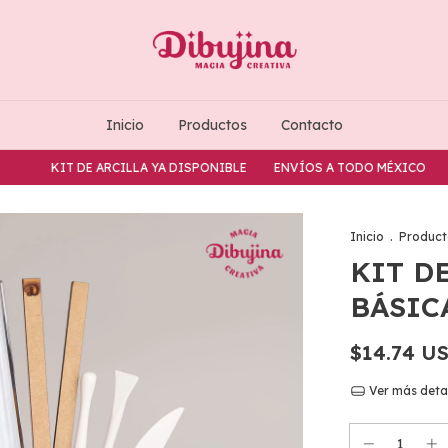
Inicio
Productos
Contacto
KIT DE ARCILLA YA DISPONIBLE
ENVÍOS A TODO MÉXICO
KIT
Inicio
.
Product
KIT D
BÁSIC
$14.74 U
Ver más deta